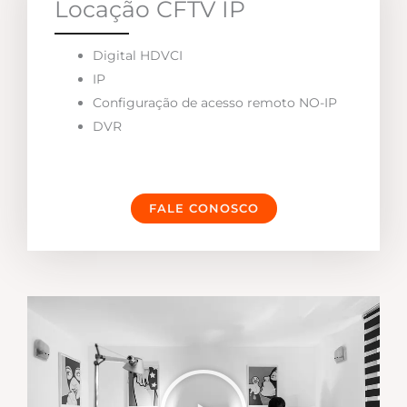
Locação CFTV IP
Digital HDVCI
IP
Configuração de acesso remoto NO-IP
DVR
FALE CONOSCO