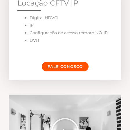
Locação CFTV IP
Digital HDVCI
IP
Configuração de acesso remoto NO-IP
DVR
FALE CONOSCO