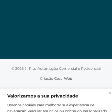
Valorizamos a sua privacidade
Usamos cookies para melhorar sua experiência de
navegação, veicular anúncios ou conteúdo
personalizado e analisar nosso tráfego. Ao clicar em
“Aceitar tudo”, você concorda com o uso de
cookies.
Leia mais
Aceito
© 2026 Jr Plus Automação Comercial e Residencial
Fale Conosco
Criação
CesarWeb
Não aceito