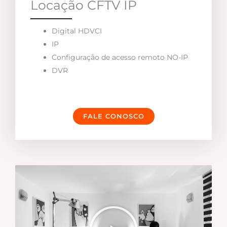
Locação CFTV IP
Digital HDVCI
IP
Configuração de acesso remoto NO-IP
DVR
FALE CONOSCO