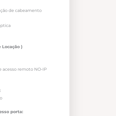
icação de cabeamento
óptica
 Locação )
e acesso remoto NO-IP
:
o
esso porta: