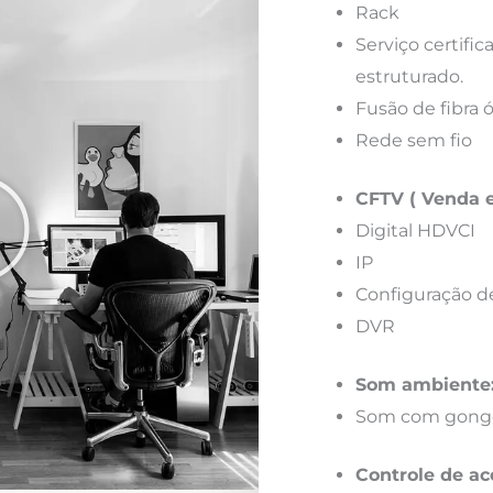
Rack
Serviço certif
estruturado.
Fusão de fibra 
Rede sem fio
CFTV ( Venda e
Digital HDVCI
IP
Configuração d
DVR
Som ambiente
Som com gong
Controle de ac