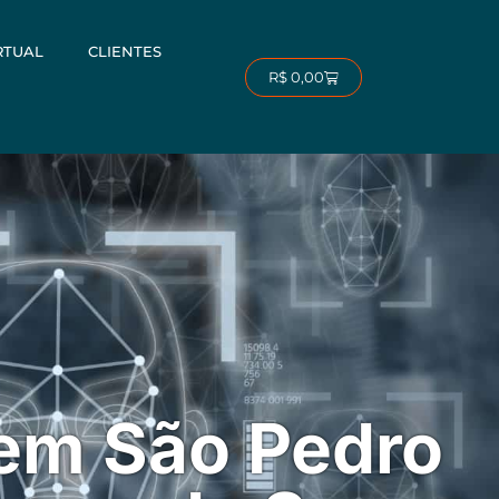
RTUAL
CLIENTES
Carrinho
R$
0,00
 em São Pedro