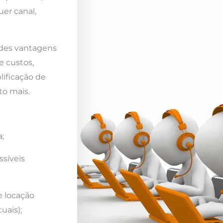
er canal,
ndes vantagens
e custos,
lificação de
to mais.
;
ssíveis
e locação
uais);