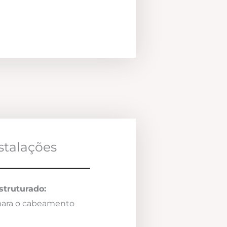
nstalações
truturado:
 para o cabeamento