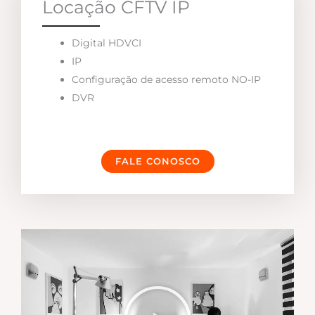
Locação CFTV IP
Digital HDVCI
IP
Configuração de acesso remoto NO-IP
DVR
FALE CONOSCO