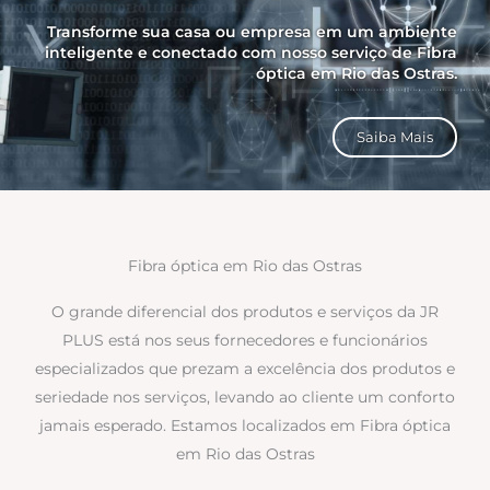
Transforme sua casa ou empresa em um ambiente
inteligente e conectado com nosso serviço de Fibra
óptica em Rio das Ostras.
Saiba Mais
Fibra óptica em Rio das Ostras
O grande diferencial dos produtos e serviços da JR
PLUS está nos seus fornecedores e funcionários
especializados que prezam a excelência dos produtos e
seriedade nos serviços, levando ao cliente um conforto
jamais esperado. Estamos localizados em Fibra óptica
em Rio das Ostras