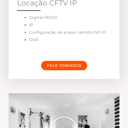
Locação CFTV IP
Digital HDVCI
IP
Configuração de acesso remoto NO-IP
DVR
FALE CONOSCO