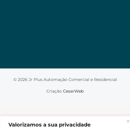
Valorizamos a sua privacidade
Usamos cookies para melhorar sua experiência de
navegação, veicular anúncios ou conteúdo
personalizado e analisar nosso tráfego. Ao clicar em
“Aceitar tudo”, você concorda com o uso de
cookies.
Leia mais
Aceito
© 2026 Jr Plus Automação Comercial e Residencial
Fale Conosco
Criação
CesarWeb
Não aceito