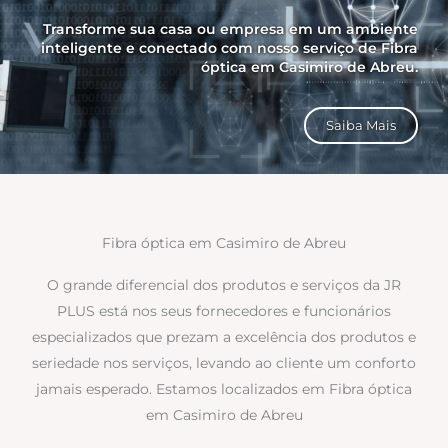
Transforme sua casa ou empresa em um ambiente
inteligente e conectado com nosso serviço de Fibra
óptica em Casimiro de Abreu.
Saiba Mais
Fibra óptica em Casimiro de Abreu
O grande diferencial dos produtos e serviços da JR
PLUS está nos seus fornecedores e funcionários
especializados que prezam a excelência dos produtos e
seriedade nos serviços, levando ao cliente um conforto
jamais esperado. Estamos localizados em Fibra óptica
em Casimiro de Abreu