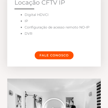
Locação CFTV IP
Digital HDVCI
IP
Configuração de acesso remoto NO-IP
DVR
FALE CONOSCO