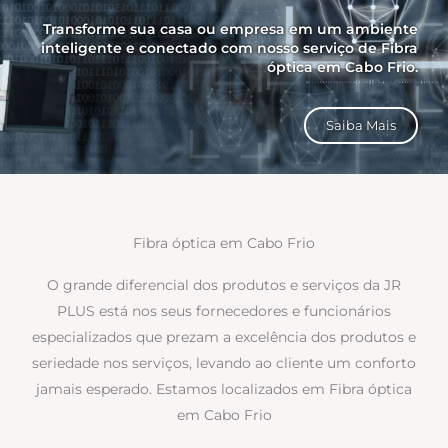
Transforme sua casa ou empresa em um ambiente
inteligente e conectado com nosso serviço de Fibra
óptica em Cabo Frio.
Saiba Mais
Fibra óptica em Cabo Frio
O grande diferencial dos produtos e serviços da JR
PLUS está nos seus fornecedores e funcionários
especializados que prezam a excelência dos produtos e
seriedade nos serviços, levando ao cliente um conforto
jamais esperado. Estamos localizados em Fibra óptica
em Cabo Frio