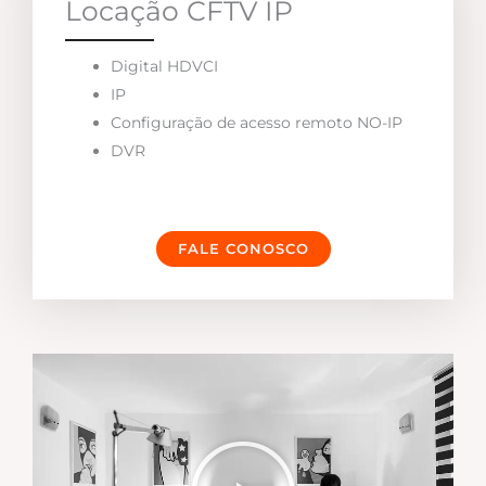
Locação CFTV IP
Digital HDVCI
IP
Configuração de acesso remoto NO-IP
DVR
FALE CONOSCO