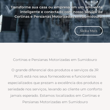
Transforme sua casa ou empresa em um ambiente
inteligente e conectado com nosso serviço de
Cortinas e Persianas Motorizadas em Sumidouro.
Saiba Mais
Cortinas e Persianas Motorizadas em Sumidouro
O grande diferencial dos produtos e serviços da JR
PLUS está nos seus fornecedores e funcionários
especializados que prezam a excelência dos produtos e
seriedade nos serviços, levando ao cliente um conforto
jamais esperado. Estamos localizados em Cortinas e
Persianas Motorizadas em Sumidouro