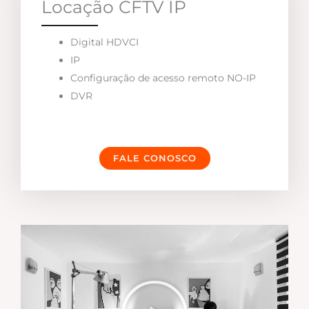
Locação CFTV IP
Digital HDVCI
IP
Configuração de acesso remoto NO-IP
DVR
FALE CONOSCO