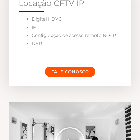
Locação CFTV IP
Digital HDVCI
IP
Configuração de acesso remoto NO-IP
DVR
FALE CONOSCO