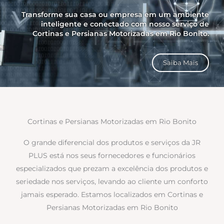
Transforme sua casa ou empresa em um ambiente
inteligente e conectado com nosso serviço de
Cortinas e Persianas Motorizadas em Rio Bonito.
Saiba Mais
Cortinas e Persianas Motorizadas em Rio Bonito
O grande diferencial dos produtos e serviços da JR
PLUS está nos seus fornecedores e funcionários
especializados que prezam a excelência dos produtos e
seriedade nos serviços, levando ao cliente um conforto
jamais esperado. Estamos localizados em Cortinas e
Persianas Motorizadas em Rio Bonito