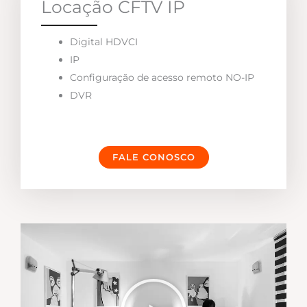
Locação CFTV IP
Digital HDVCI
IP
Configuração de acesso remoto NO-IP
DVR
FALE CONOSCO