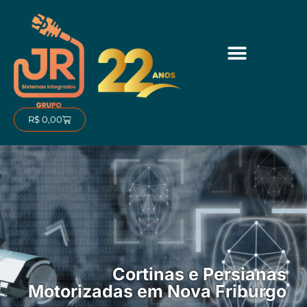
Ir
para
o
conteúdo
Carrinho
R$
0,00
Cortinas e Persianas
Motorizadas em Nova Friburgo