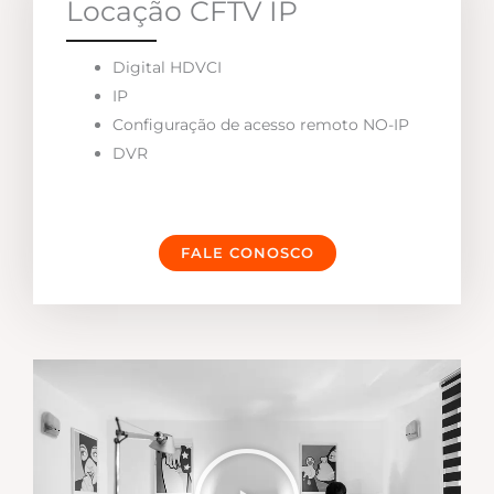
Locação CFTV IP
Digital HDVCI
IP
Configuração de acesso remoto NO-IP
DVR
FALE CONOSCO