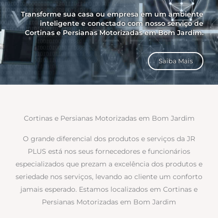
Transforme sua casa ou empresa em um ambiente
inteligente e conectado com nosso serviço de
Cortinas e Persianas Motorizadas em Bom Jardim.
Saiba Mais
Cortinas e Persianas Motorizadas em Bom Jardim
O grande diferencial dos produtos e serviços da JR
PLUS está nos seus fornecedores e funcionários
especializados que prezam a excelência dos produtos e
seriedade nos serviços, levando ao cliente um conforto
jamais esperado. Estamos localizados em Cortinas e
Persianas Motorizadas em Bom Jardim