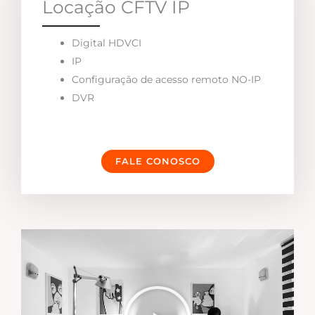
Locação CFTV IP
Digital HDVCI
IP
Configuração de acesso remoto NO-IP
DVR
FALE CONOSCO