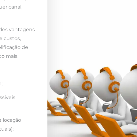
er canal,
ndes vantagens
e custos,
lificação de
to mais.
;
ssíveis
e locação
uais);