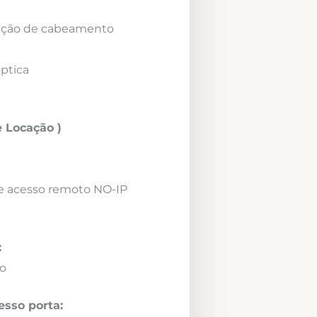
icação de cabeamento
óptica
 Locação )
e acesso remoto NO-IP
:
o
esso porta: