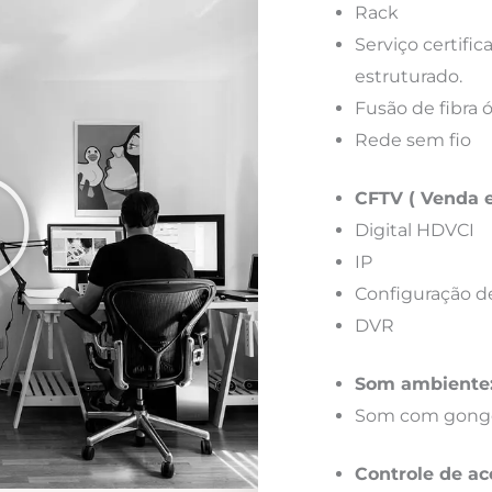
Rack
Serviço certif
estruturado.
Fusão de fibra 
Rede sem fio
CFTV ( Venda e
Digital HDVCI
IP
Configuração d
DVR
Som ambiente
Som com gong
Controle de ac