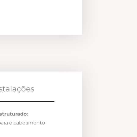
nstalações
truturado:
 para o cabeamento