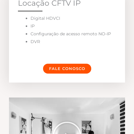
Locação CFTV IP
Digital HDVCI
IP
Configuração de acesso remoto NO-IP
DVR
FALE CONOSCO