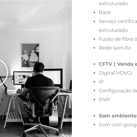
estruturado
Rack
Serviço certif
estruturado.
Fusão de fibra 
Rede sem fio
CFTV ( Venda e
Digital HDVCI
IP
Configuração d
DVR
Som ambiente
Som com gong