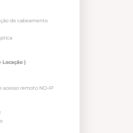
icação de cabeamento
óptica
 Locação )
e acesso remoto NO-IP
:
o