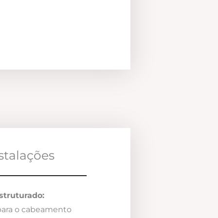
nstalações
truturado:
 para o cabeamento