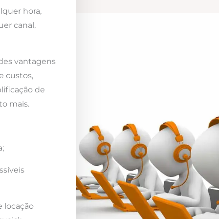
lquer hora,
er canal,
ndes vantagens
e custos,
lificação de
to mais.
;
ssíveis
e locação