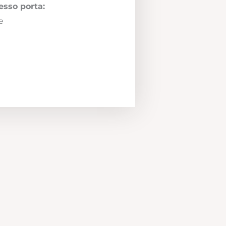
esso porta:
e