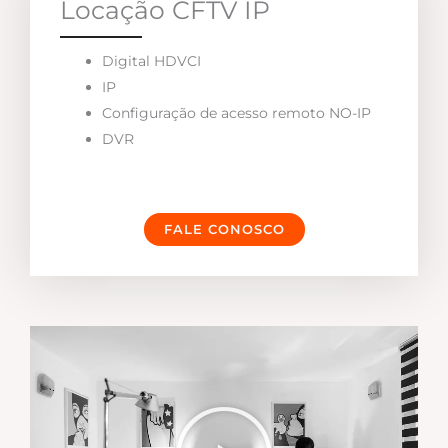
Locação CFTV IP
Digital HDVCI
IP
Configuração de acesso remoto NO-IP
DVR
FALE CONOSCO