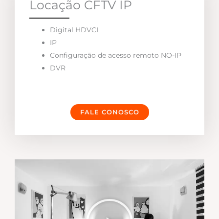
Locação CFTV IP
Digital HDVCI
IP
Configuração de acesso remoto NO-IP
DVR
FALE CONOSCO