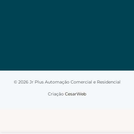
Valorizamos a sua privacidade
Usamos cookies para melhorar sua experiência de
navegação, veicular anúncios ou conteúdo
personalizado e analisar nosso tráfego. Ao clicar em
“Aceitar tudo”, você concorda com o uso de
cookies.
Leia mais
Aceito
© 2026 Jr Plus Automação Comercial e Residencial
Fale Conosco
Criação
CesarWeb
Não aceito