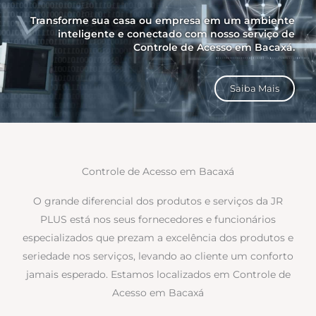
Transforme sua casa ou empresa em um ambiente
inteligente e conectado com nosso serviço de
Controle de Acesso em Bacaxá.
Saiba Mais
Controle de Acesso em Bacaxá
O grande diferencial dos produtos e serviços da JR
PLUS está nos seus fornecedores e funcionários
especializados que prezam a excelência dos produtos e
seriedade nos serviços, levando ao cliente um conforto
jamais esperado. Estamos localizados em Controle de
Acesso em Bacaxá