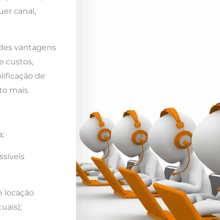
er canal,
ndes vantagens
e custos,
lificação de
to mais.
;
ssíveis
e locação
uais);