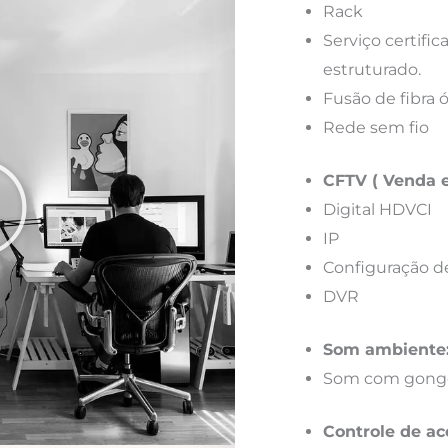
Rack
Serviço certif
estruturado.
Fusão de fibra 
Rede sem fio
CFTV ( Venda e
Digital HDVCI
IP
Configuração d
DVR
Som ambiente
Som com gong
Controle de ac