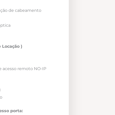
icação de cabeamento
óptica
 Locação )
e acesso remoto NO-IP
:
o
esso porta: