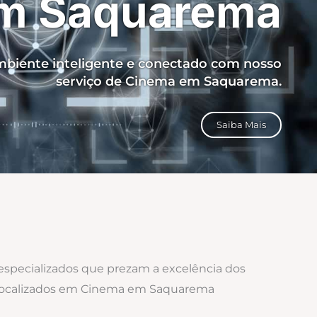
m Saquarema
biente inteligente e conectado com nosso
serviço de Cinema em Saquarema.
Saiba Mais
 especializados que prezam a excelência dos
s localizados em Cinema em Saquarema