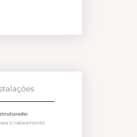
nstalações
truturado:
 para o cabeamento