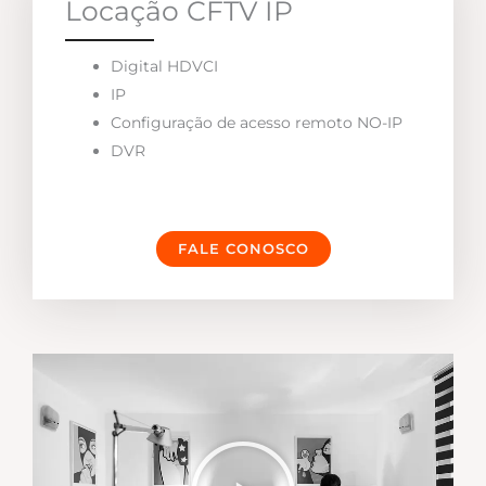
Locação CFTV IP
Digital HDVCI
IP
Configuração de acesso remoto NO-IP
DVR
FALE CONOSCO