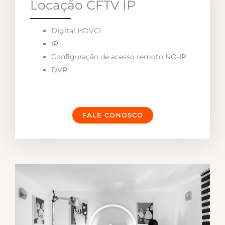
Locação CFTV IP
Digital HDVCI
IP
Configuração de acesso remoto NO-IP
DVR
FALE CONOSCO