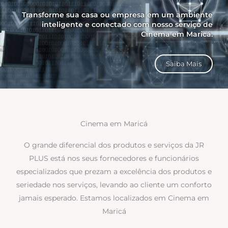
Transforme sua casa ou empresa em um ambiente
inteligente e conectado com nosso serviço de
Cinema em Maricá.
Saiba Mais
Cinema em Maricá
O grande diferencial dos produtos e serviços da JR
PLUS está nos seus fornecedores e funcionários
especializados que prezam a excelência dos produtos e
seriedade nos serviços, levando ao cliente um conforto
jamais esperado. Estamos localizados em Cinema em
Maricá