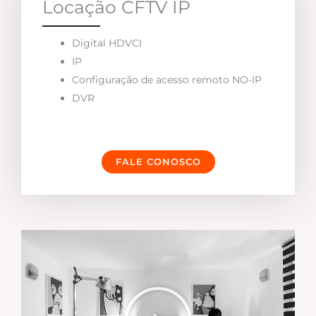
Locação CFTV IP
Digital HDVCI
IP
Configuração de acesso remoto NO-IP
DVR
FALE CONOSCO