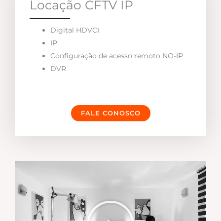
Locação CFTV IP
Digital HDVCI
IP
Configuração de acesso remoto NO-IP
DVR
FALE CONOSCO