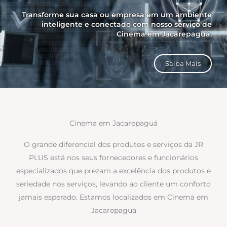
Transforme sua casa ou empresa em um ambiente
inteligente e conectado com nosso serviço de
Cinema em Jacarepaguá.
Saiba Mais
Cinema em Jacarepaguá
O grande diferencial dos produtos e serviços da JR
PLUS está nos seus fornecedores e funcionários
especializados que prezam a excelência dos produtos e
seriedade nos serviços, levando ao cliente um conforto
jamais esperado. Estamos localizados em Cinema em
Jacarepaguá