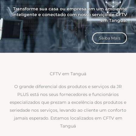
Transforme sua casa ou empresa em um ambiente
inteligente e conectado com nosso serviço de CFTV
em Tanguá.
Saiba Mais
CFTV em Tanguá
O grande diferencial dos produtos e serviços da JR
PLUS está nos seus fornecedores e funcionários
especializados que prezam a excelência dos produtos e
seriedade nos serviços, levando ao cliente um conforto
jamais esperado. Estamos localizados em CFTV em
Tanguá