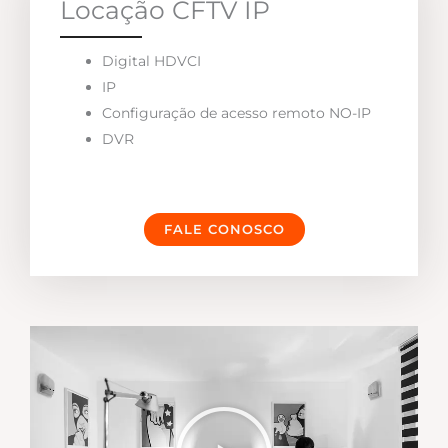
Locação CFTV IP
Digital HDVCI
IP
Configuração de acesso remoto NO-IP
DVR
FALE CONOSCO