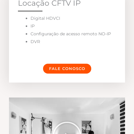
Locação CFTV IP
Digital HDVCI
IP
Configuração de acesso remoto NO-IP
DVR
FALE CONOSCO