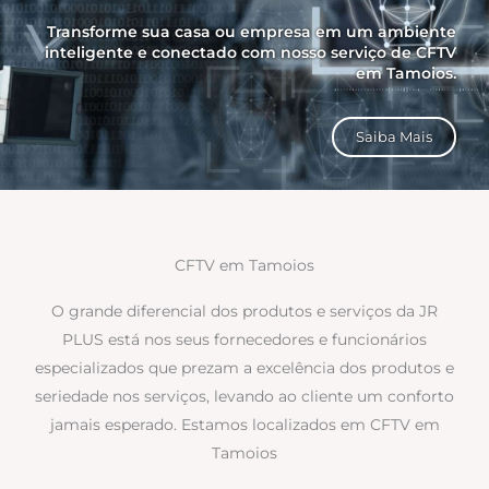
Transforme sua casa ou empresa em um ambiente
inteligente e conectado com nosso serviço de CFTV
em Tamoios.
Saiba Mais
CFTV em Tamoios
O grande diferencial dos produtos e serviços da JR
PLUS está nos seus fornecedores e funcionários
especializados que prezam a excelência dos produtos e
seriedade nos serviços, levando ao cliente um conforto
jamais esperado. Estamos localizados em CFTV em
Tamoios