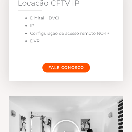
Locação CFTV IP
Digital HDVCI
IP
Configuração de acesso remoto NO-IP
DVR
FALE CONOSCO