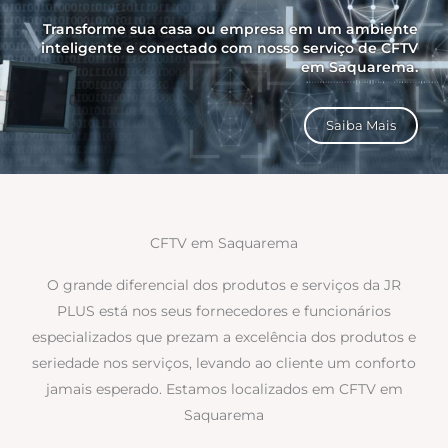
Transforme sua casa ou empresa em um ambiente
inteligente e conectado com nosso serviço de CFTV
em Saquarema.
Saiba Mais
CFTV em Saquarema
O grande diferencial dos produtos e serviços da JR
PLUS está nos seus fornecedores e funcionários
especializados que prezam a excelência dos produtos e
seriedade nos serviços, levando ao cliente um conforto
jamais esperado. Estamos localizados em CFTV em
Saquarema