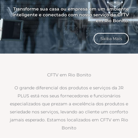
Transforme sua casa ou empresa em um ambiente
inteligente e conectado com nosso serviço de CFTV
em Rio Bonito.
Saiba Mais
CFTV em Rio Bonito
O grande diferencial dos produtos e serviços da JR
PLUS está nos seus fornecedores e funcionários
especializados que prezam a excelência dos produtos e
seriedade nos serviços, levando ao cliente um conforto
jamais esperado. Estamos localizados em CFTV em Rio
Bonito