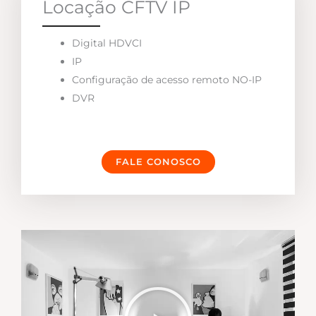
Locação CFTV IP
Digital HDVCI
IP
Configuração de acesso remoto NO-IP
DVR
FALE CONOSCO