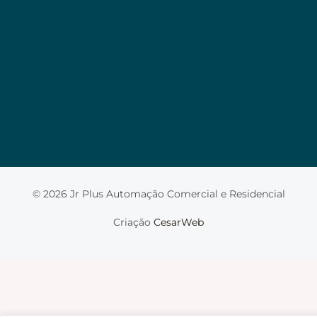
Valorizamos a sua privacidade
Usamos cookies para melhorar sua experiência de
navegação, veicular anúncios ou conteúdo
personalizado e analisar nosso tráfego. Ao clicar em
“Aceitar tudo”, você concorda com o uso de
cookies.
Leia mais
Aceito
© 2026 Jr Plus Automação Comercial e Residencial
Fale Conosco
Criação
CesarWeb
Não aceito