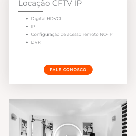
Locação CFTV IP
Digital HDVCI
IP
Configuração de acesso remoto NO-IP
DVR
FALE CONOSCO