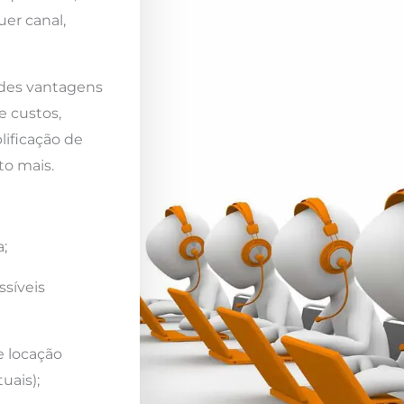
er canal,
ndes vantagens
e custos,
lificação de
to mais.
;
ssíveis
e locação
uais);