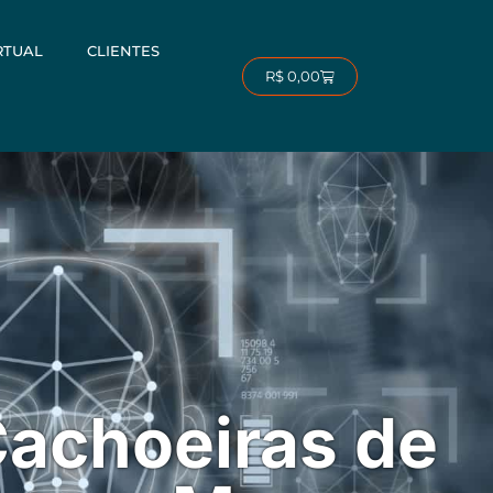
RTUAL
CLIENTES
Carrinho
R$
0,00
achoeiras de