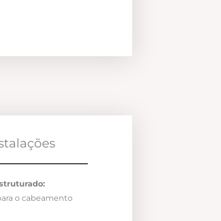
nstalações
truturado:
 para o cabeamento