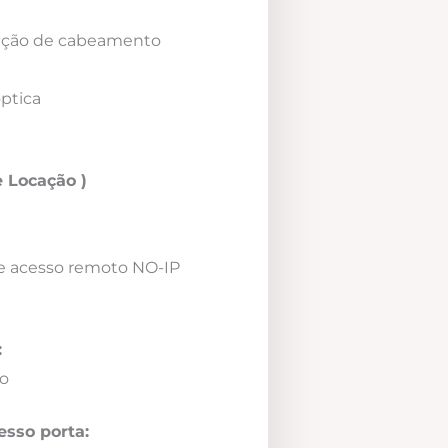
icação de cabeamento
óptica
 Locação )
e acesso remoto NO-IP
:
o
esso porta: