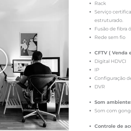
Rack
Serviço certif
estruturado.
Fusão de fibra 
Rede sem fio
CFTV ( Venda e
Digital HDVCI
IP
Configuração d
DVR
Som ambiente
Som com gong
Controle de ac