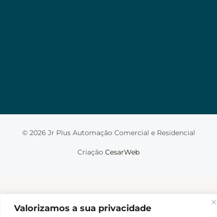
Valorizamos a sua privacidade
Usamos cookies para melhorar sua experiência de
navegação, veicular anúncios ou conteúdo
personalizado e analisar nosso tráfego. Ao clicar em
“Aceitar tudo”, você concorda com o uso de
cookies.
Leia mais
Aceito
© 2026 Jr Plus Automação Comercial e Residencial
Fale Conosco
Criação
CesarWeb
Não aceito