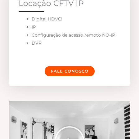
Locação CFTV IP
Digital HDVCI
IP
Configuração de acesso remoto NO-IP
DVR
FALE CONOSCO