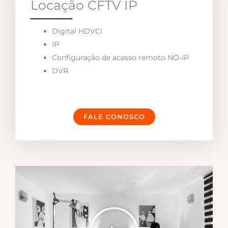
Locação CFTV IP
Digital HDVCI
IP
Configuração de acesso remoto NO-IP
DVR
FALE CONOSCO