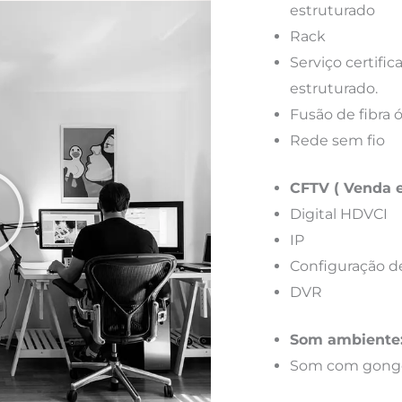
estruturado
Rack
Serviço certif
estruturado.
Fusão de fibra 
Rede sem fio
CFTV ( Venda e
Digital HDVCI
IP
Configuração d
DVR
Som ambiente
Som com gong