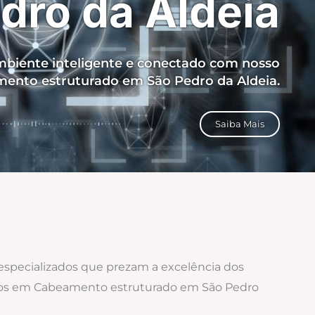
dro da Aldeia
biente inteligente e conectado com nosso
mento estruturado em São Pedro da Aldeia.
Saiba Mais
 especializados que prezam a excelência dos
zados em Cabeamento estruturado em São Pedro