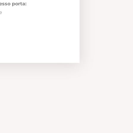
esso porta:
e