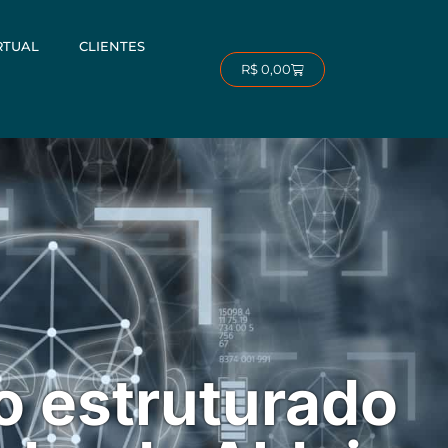
RTUAL
CLIENTES
Carrinho
R$
0,00
 estruturado