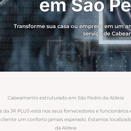
em São Pe
Transforme sua casa ou empresa em um am
serviço de Cabea
Cabeamento estruturado em São Pedro da Aldeia
os da JR PLUS está nos seus fornecedores e funcionários
ao cliente um conforto jamais esperado. Estamos locali
da Aldeia