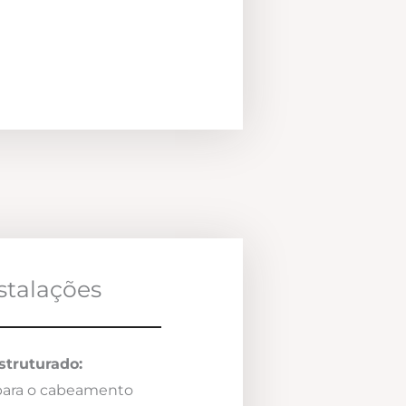
nstalações
truturado:
 para o cabeamento