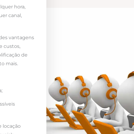
lquer hora,
er canal,
ndes vantagens
e custos,
lificação de
to mais.
;
ssíveis
e locação