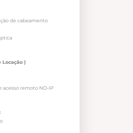
icação de cabeamento
óptica
 Locação )
e acesso remoto NO-IP
:
o