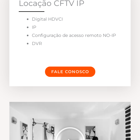
Locação CFTV IP
Digital HDVCI
IP
Configuração de acesso remoto NO-IP
DVR
FALE CONOSCO