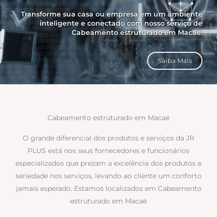
Transforme sua casa ou empresa em um ambiente
inteligente e conectado com nosso serviço de
Cabeamento estruturado em Macaé.
Saiba Mais
Cabeamento estruturado em Macaé
O grande diferencial dos produtos e serviços da JR
PLUS está nos seus fornecedores e funcionários
especializados que prezam a excelência dos produtos e
seriedade nos serviços, levando ao cliente um conforto
jamais esperado. Estamos localizados em Cabeamento
estruturado em Macaé