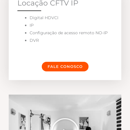
Locação CFTV IP
Digital HDVCI
IP
Configuração de acesso remoto NO-IP
DVR
FALE CONOSCO