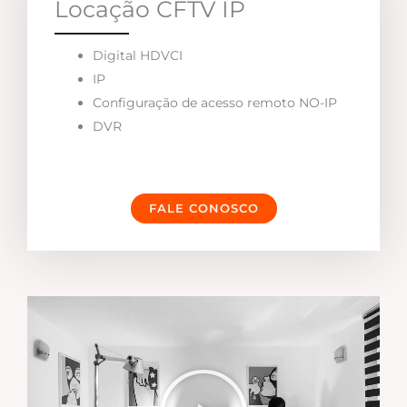
Locação CFTV IP
Digital HDVCI
IP
Configuração de acesso remoto NO-IP
DVR
FALE CONOSCO