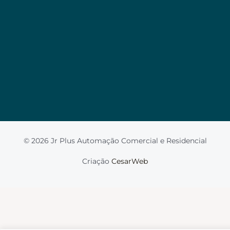
Valorizamos a sua privacidade
Usamos cookies para melhorar sua experiência de
navegação, veicular anúncios ou conteúdo
personalizado e analisar nosso tráfego. Ao clicar em
“Aceitar tudo”, você concorda com o uso de
cookies.
Leia mais
Aceito
© 2026 Jr Plus Automação Comercial e Residencial
Fale Conosco
Criação
CesarWeb
Não aceito