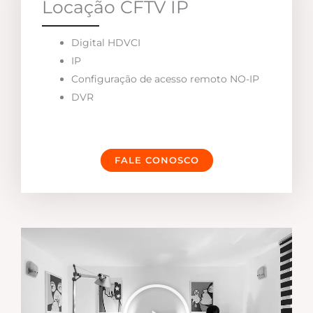
Locação CFTV IP
Digital HDVCI
IP
Configuração de acesso remoto NO-IP
DVR
FALE CONOSCO