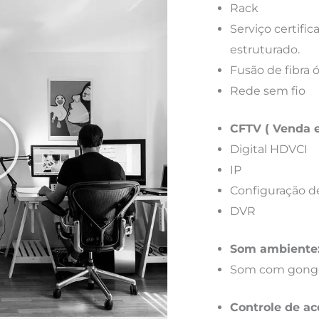
Rack
Serviço certif
estruturado.
Fusão de fibra 
Rede sem fio
CFTV ( Venda e
Digital HDVCI
IP
Configuração d
DVR
Som ambiente
Som com gong
Controle de ac