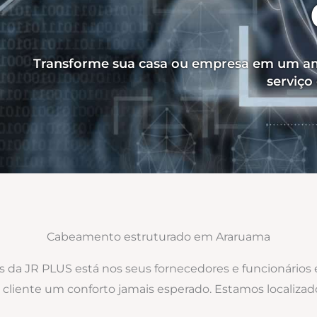
Transforme sua casa ou empresa em um am
serviç
Cabeamento estruturado em Araruama
os da JR PLUS está nos seus fornecedores e funcionários
ao cliente um conforto jamais esperado. Estamos local