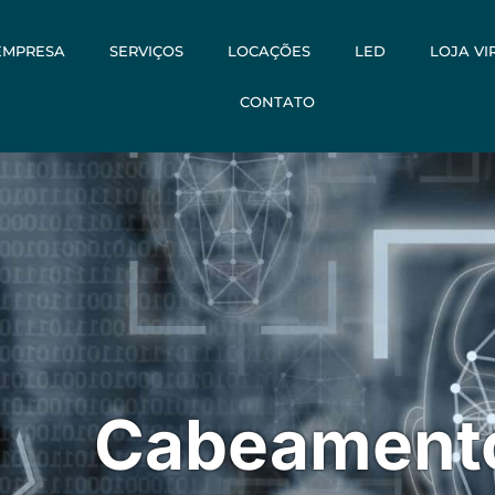
EMPRESA
SERVIÇOS
LOCAÇÕES
LED
LOJA VI
CONTATO
Cabeamento