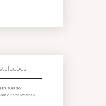
nstalações
truturado:
 para o cabeamento