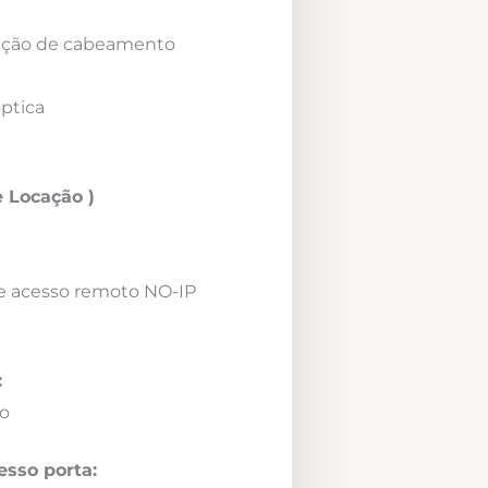
icação de cabeamento
óptica
 Locação )
e acesso remoto NO-IP
:
o
esso porta: