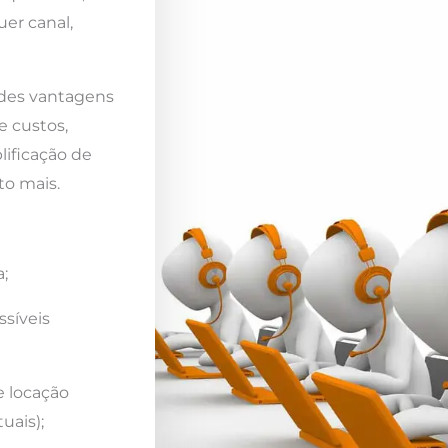
er canal,
ndes vantagens
e custos,
lificação de
to mais.
;
ssíveis
e locação
uais);