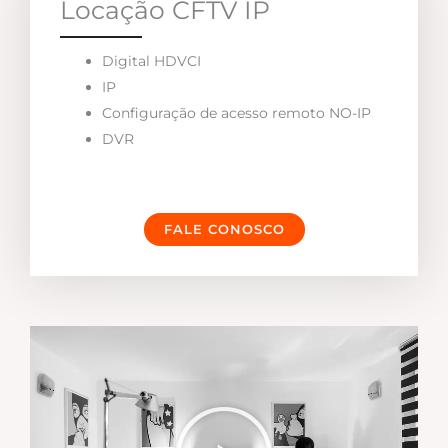
Locação CFTV IP
Digital HDVCI
IP
Configuração de acesso remoto NO-IP
DVR
FALE CONOSCO