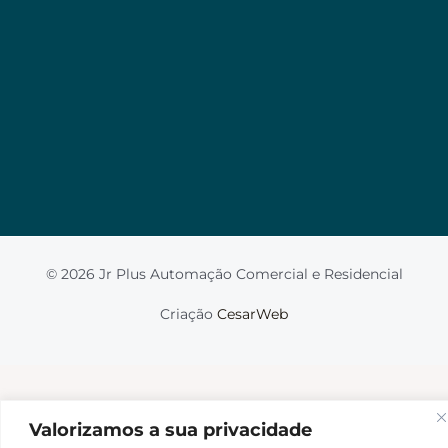
Valorizamos a sua privacidade
Usamos cookies para melhorar sua experiência de
navegação, veicular anúncios ou conteúdo
personalizado e analisar nosso tráfego. Ao clicar em
“Aceitar tudo”, você concorda com o uso de
cookies.
Leia mais
Aceito
© 2026 Jr Plus Automação Comercial e Residencial
Fale Conosco
Criação
CesarWeb
Não aceito