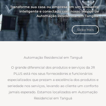
Transforme sua casa ou empresa em um ambiente
inteligente e conectado com nosso serviço de
Automação Residencial em Tanguá.
Saiba Mais
Automação Residencial em Tanguá
O grande diferencial dos produtos e serviços da JR
PLUS está nos seus fornecedores e funcionários
especializados que prezam a excelência dos produtos e
seriedade nos serviços, levando ao cliente um conforto
jamais esperado. Estamos localizados em Automação
Residencial em Tanguá