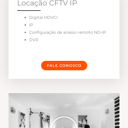
Locação CFTV IP
Digital HDVCI
IP
Configuração de acesso remoto NO-IP
DVR
FALE CONOSCO