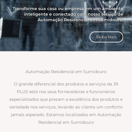
Transforme sua casa ou empresa em um ambiente
inteligente e conectado com nosso serviço de
Automação Residencial em Sumidouro.
Saiba Mais
Automação Residencial em Sumidouro
O grande diferencial dos produtos e serviços da JR
PLUS está nos seus fornecedores e funcionários
especializados que prezam a excelência dos produtos e
seriedade nos serviços, levando ao cliente um conforto
jamais esperado. Estamos localizados em Automação
Residencial em Sumidouro