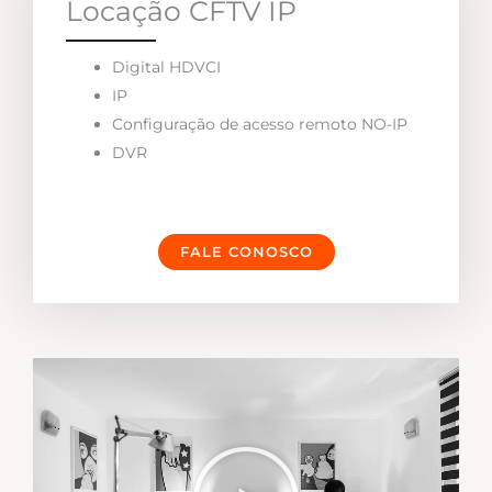
Locação CFTV IP
Digital HDVCI
IP
Configuração de acesso remoto NO-IP
DVR
FALE CONOSCO