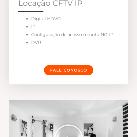
Locação CFTV IP
Digital HDVCI
IP
Configuração de acesso remoto NO-IP
DVR
FALE CONOSCO