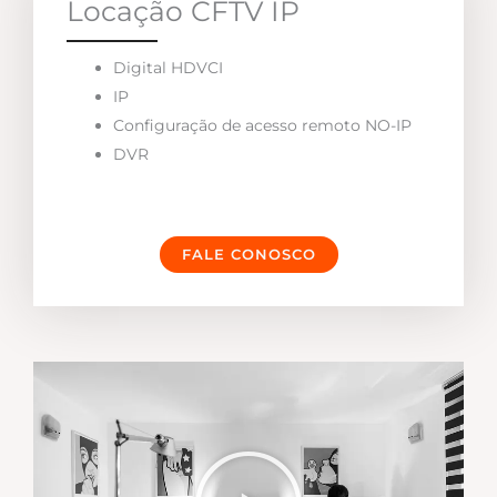
Locação CFTV IP
Digital HDVCI
IP
Configuração de acesso remoto NO-IP
DVR
FALE CONOSCO