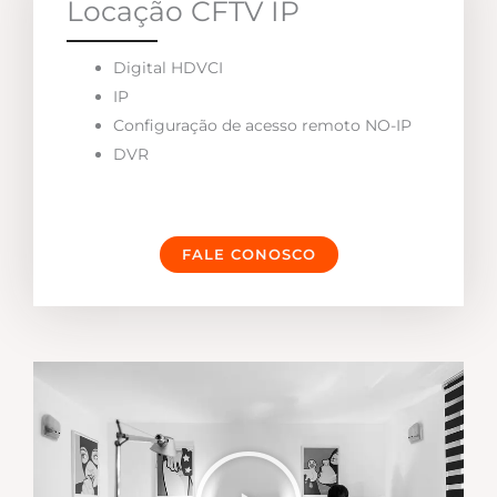
Locação CFTV IP
Digital HDVCI
IP
Configuração de acesso remoto NO-IP
DVR
FALE CONOSCO