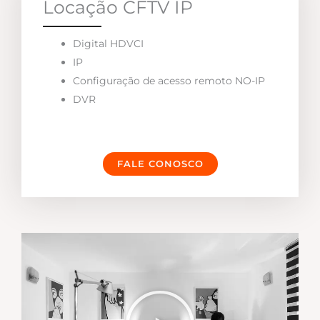
Locação CFTV IP
Digital HDVCI
IP
Configuração de acesso remoto NO-IP
DVR
FALE CONOSCO