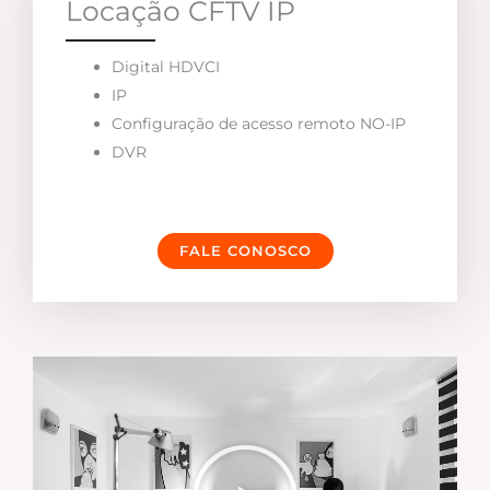
Locação CFTV IP
Digital HDVCI
IP
Configuração de acesso remoto NO-IP
DVR
FALE CONOSCO