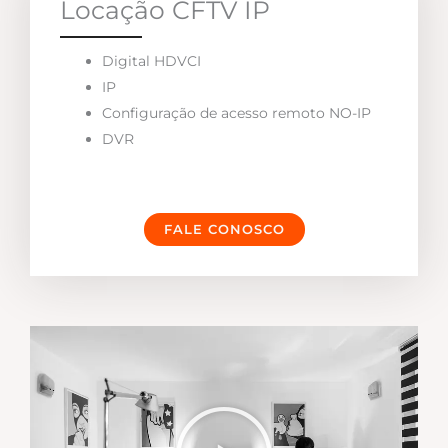
Locação CFTV IP
Digital HDVCI
IP
Configuração de acesso remoto NO-IP
DVR
FALE CONOSCO