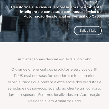
Transforme sua casa ou empresa em um ambiente
inteligente e conectado com nosso serviço de
Automação Residencial em Arraial do Cabo.
Saiba Mais
Automação Residencial em Arraial do Cabo
O grande diferencial dos produtos e serviços da JR
PLUS está nos seus fornecedores e funcionários
especializados que prezam a excelência dos produtos e
seriedade nos serviços, levando ao cliente um conforto
jamais esperado. Estamos localizados em Automação
Residencial em Arraial do Cabo