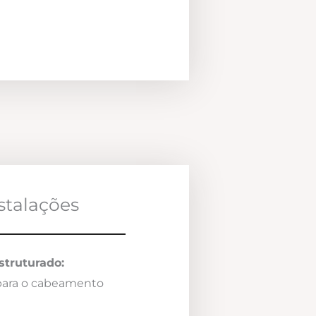
nstalações
truturado:
 para o cabeamento