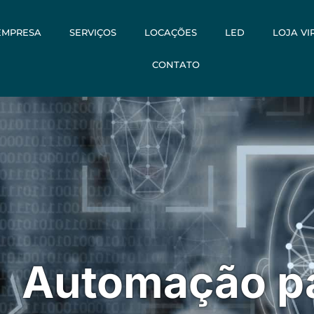
EMPRESA
SERVIÇOS
LOCAÇÕES
LED
LOJA VI
CONTATO
Automação p