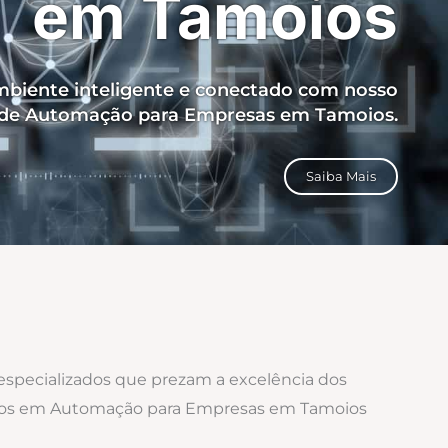
em Tamoios
biente inteligente e conectado com nosso
 de Automação para Empresas em Tamoios.
Saiba Mais
 especializados que prezam a excelência dos
izados em Automação para Empresas em Tamoios