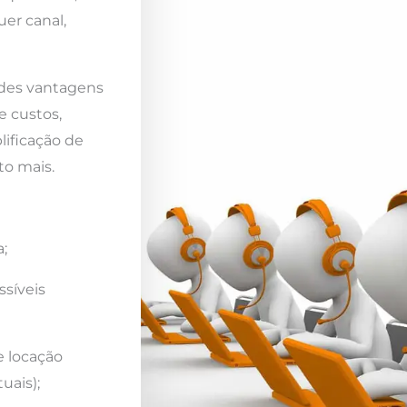
er canal,
ndes vantagens
e custos,
lificação de
to mais.
;
ssíveis
e locação
uais);