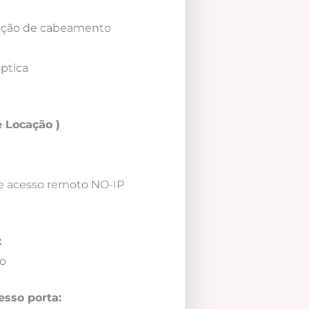
icação de cabeamento
óptica
 Locação )
e acesso remoto NO-IP
:
o
esso porta: