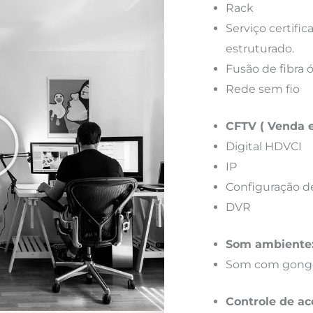
Rack
Serviço certif
estruturado.
Fusão de fibra 
Rede sem fio
CFTV ( Venda e
Digital HDVCI
IP
Configuração d
DVR
Som ambiente
Som com gong
Controle de ac