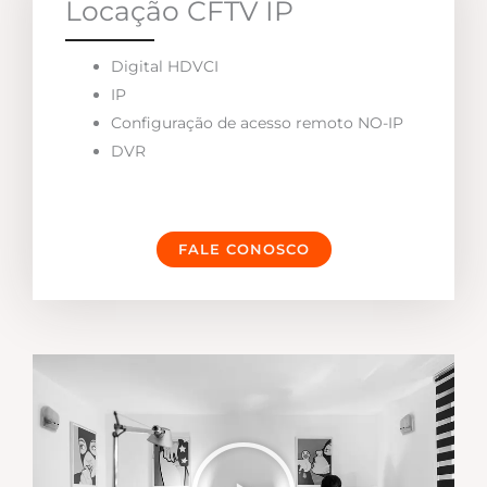
Locação CFTV IP
Digital HDVCI
IP
Configuração de acesso remoto NO-IP
DVR
FALE CONOSCO