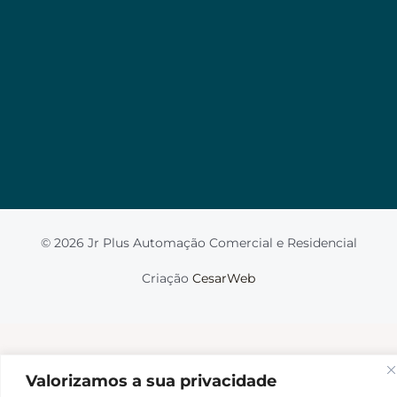
Valorizamos a sua privacidade
Usamos cookies para melhorar sua experiência de
navegação, veicular anúncios ou conteúdo
personalizado e analisar nosso tráfego. Ao clicar em
“Aceitar tudo”, você concorda com o uso de
cookies.
Leia mais
Aceito
© 2026 Jr Plus Automação Comercial e Residencial
Fale Conosco
Criação
CesarWeb
Não aceito