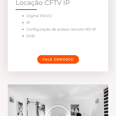
Locação CFTV IP
Digital HDVCI
IP
Configuração de acesso remoto NO-IP
DVR
FALE CONOSCO