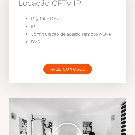
Locação CFTV IP
Digital HDVCI
IP
Configuração de acesso remoto NO-IP
DVR
FALE CONOSCO